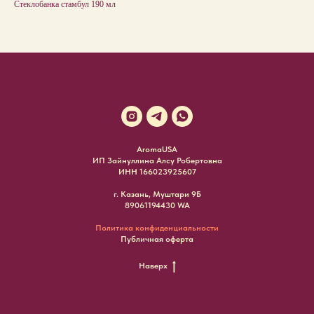
Стеклобанка стамбул 190 мл
AromaUSA
ИП Зайнуллина Алсу Робертовна
ИНН 166023925607
г. Казань, Муштари 9Б
89061194430 WA
Политика конфиденциальности
Публичная оферта
Наверх