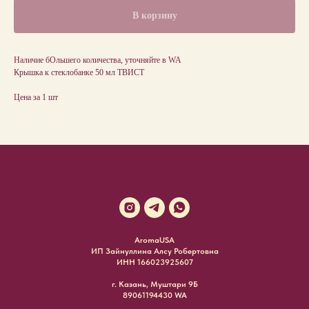
В корзину
Наличие бОльшего количества, уточняйте в WA
Крышка к стеклобанке 50 мл ТВИСТ
Цена за 1 шт
AromaUSA
ИП Зайнуллина Алсу Робертовна
ИНН 166023925607
г. Казань, Муштари 9Б
89061194430 WA