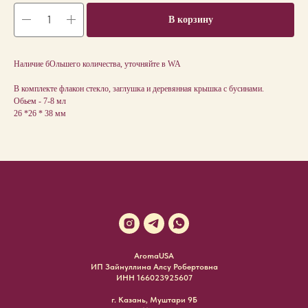
В корзину
Наличие бОльшего количества, уточняйте в WA
В комплекте флакон стекло, заглушка и деревянная крышка с бусинами.
Обьем - 7-8 мл
26 *26 * 38 мм
AromaUSA
ИП Зайнуллина Алсу Робертовна
ИНН 166023925607
г. Казань, Муштари 9Б