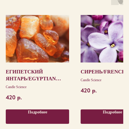
ЕГИПЕТСКИЙ
СИРЕНЬ/FRENCH 
ЯНТАРЬ/EGYPTIAN
Candle Science
AMBER
Candle Science
420
р.
420
р.
Подробнее
Подробнее