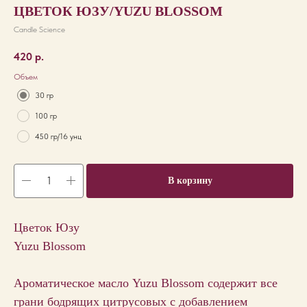
ЦВЕТОК ЮЗУ/YUZU BLOSSOM
Candle Science
420
р.
Объем
30 гр
100 гр
450 гр/16 унц
В корзину
Цветок Юзу
Yuzu Blossom
Ароматическое масло Yuzu Blossom содержит все
грани бодрящих цитрусовых с добавлением