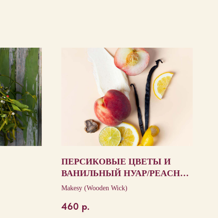
ПЕРСИКОВЫЕ ЦВЕТЫ И
ВАНИЛЬНЫЙ НУАР/PEACH
BLOSSOMS & VANILLA NOIR
Makesy (Wooden Wick)
460
р.