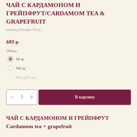
ЧАЙ С КАРДАМОНОМ И
ГРЕЙПФРУТ/CARDAMOM TEA &
GRAPEFRUIT
Makesy (Wooden Wick)
685
р.
Объем
30 гр
100 гр
450 гр/16 унц
В корзину
ЧАЙ С КАРДАМОНОМ И ГРЕЙПФРУТ
Cardamom tea + grapefruit