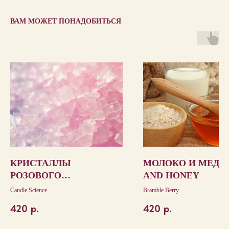
ВАМ МОЖЕТ ПОНАДОБИТЬСЯ
КРИСТАЛЛЫ
МОЛОКО И МЕД/M
РОЗОВОГО
AND HONEY
САХАРА/PINK SUGAR
Candle Science
Bramble Berry
CRYSTALS
420
р.
420
р.