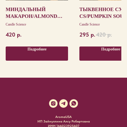
МИНДАЛЬНЫЙ
ТЫКВЕННОЕ СУФ
МАКАРОН/ALMOND
CS/PUMPKIN SOU
MACARON
CS
Candle Science
Candle Science
420
р.
295
р.
420
р.
Подробнее
Подробнее
AromaUSA
ИП Зайнуллина Алсу Робертовна
ИНН 166023925607