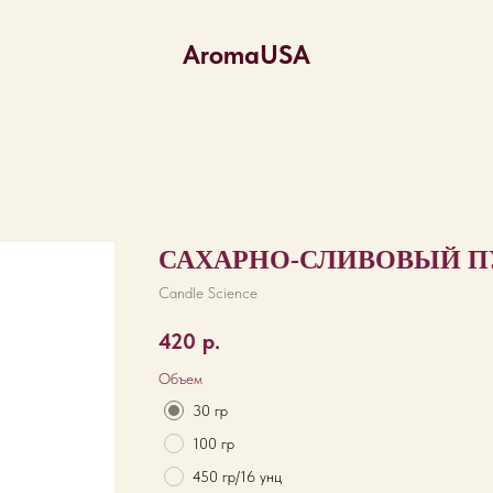
AromaUSA
САХАРНО-СЛИВОВЫЙ П
Candle Science
420
р.
Объем
30 гр
100 гр
450 гр/16 унц