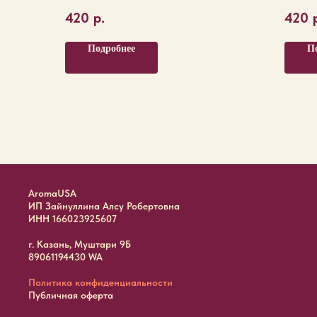
420
р.
420
Подробнее
П
AromaUSA
ИП Зайнуллина Алсу Робертовна
ИНН 166023925607
г. Казань, Муштари 9Б
89061194430 WA
Политика конфиденциальности
Публичная оферта