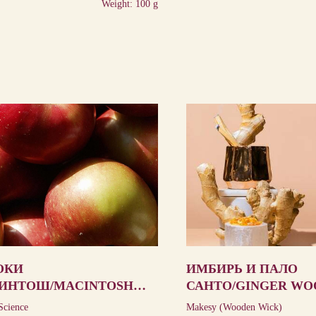
Weight: 100 g
ОКИ
ИМБИРЬ И ПАЛО
ИНТОШ/MACINTOSH
САНТО/GINGER WO
LE
PALO SANTO
Science
Makesy (Wooden Wick)