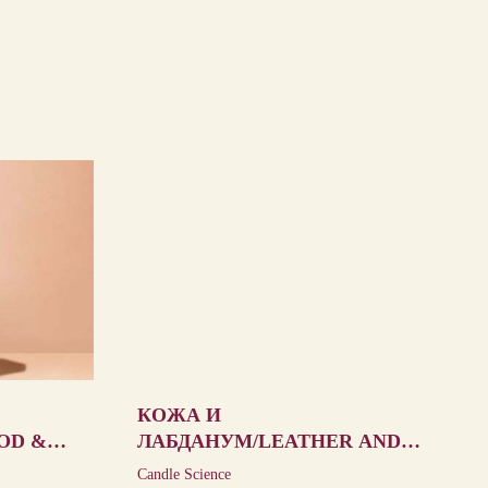
КОЖА И
OD &
ЛАБДАНУМ/LEATHER AND
LABDANUM
Candle Science