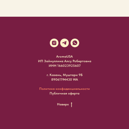
AromaUSA
ИП Зайнуллина Алсу Робертовна
ИНН 166023925607
г. Казань, Муштари 9Б
89061194430 WA
Политика конфиденциальности
Публичная оферта
Наверх