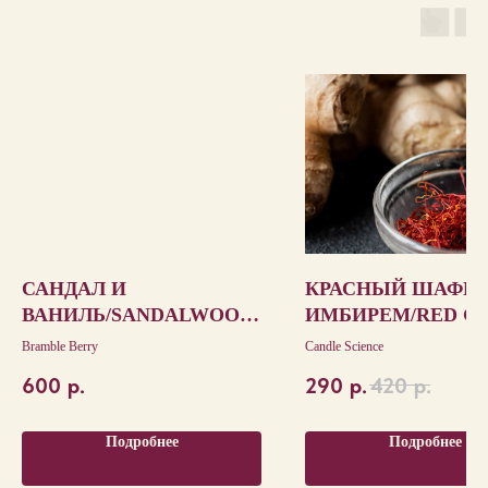
САНДАЛ И
КРАСНЫЙ ШАФРА
ВАНИЛЬ/SANDALWOOD
ИМБИРЕМ/RED G
VANILLA
SAFFRON
Bramble Berry
Candle Science
600
р.
290
р.
420
р.
Подробнее
Подробнее