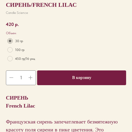
СИРЕНЬ/FRENCH LILAC
Candle Science
420
р.
Объем
30 гр
100 гр
450 гр/16 унц
В корзину
СИРЕНЬ
French Lilac
Французская сирень запечатлевает безмятежную
красоту поля сирени в пике цветения. Это