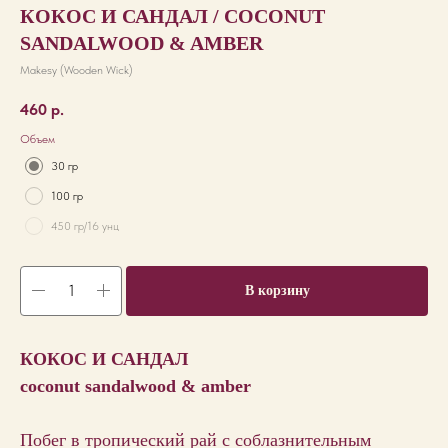
КОКОС И САНДАЛ / COCONUT
SANDALWOOD & AMBER
Makesy (Wooden Wick)
460
р.
Объем
30 гр
100 гр
450 гр/16 унц
В корзину
КОКОС И САНДАЛ
coconut sandalwood & amber
Побег в тропический рай с соблазнительным