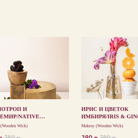
ИОТРОП И
ИРИС И ЦВЕТОК
ЕМИР/NATIVE
ИМБИРЯ/IRIS & GI
IOTROPE & CASHMIR
BLOSSOM
 (Wooden Wick)
Makesy (Wooden Wick)
D
р.
780
р.
390
р.
780
р.