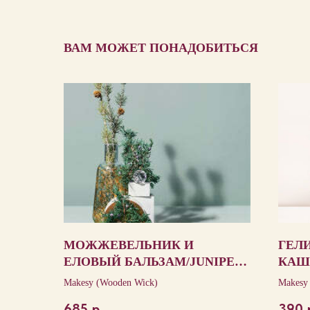
ВАМ МОЖЕТ ПОНАДОБИТЬСЯ
МОЖЖЕВЕЛЬНИК И
ГЕЛ
ЕЛОВЫЙ БАЛЬЗАМ/JUNIPER
КАШ
FIR & BALSAM SPRUCE
HEL
Makesy (Wooden Wick)
Makesy
WOO
685
р.
390