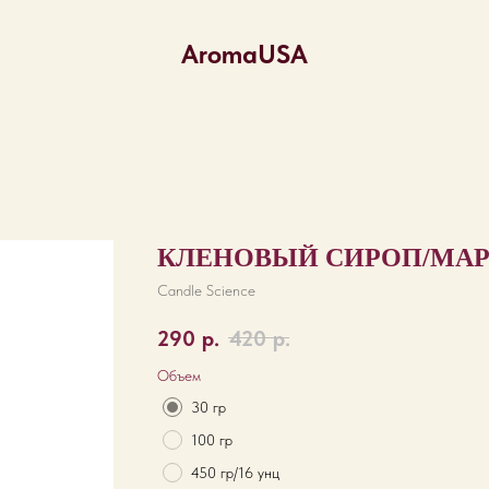
AromaUSA
КЛЕНОВЫЙ СИРОП/MAP
Candle Science
290
р.
420
р.
Объем
30 гр
100 гр
450 гр/16 унц