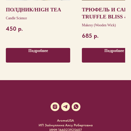
ПОЛДНИК/HIGH TEA
ТРЮФЕЛЬ И САНД
TRUFFLE BLISS &
Candle Science
SILKEN SANDALW
Makesy (Wooden Wick)
450
р.
685
р.
Подробнее
Подробнее
AromaUSA
ИП Зайнуллина Алсу Робертовна
ИНН 166023925607