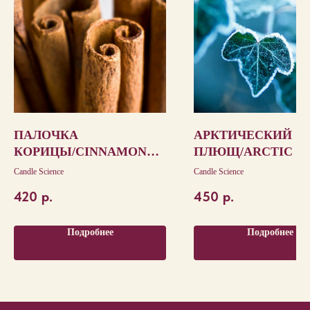
ПАЛОЧКА
АРКТИЧЕСКИЙ
КОРИЦЫ/CINNAMON
ПЛЮЩ/ARCTIC I
STICK
Candle Science
Candle Science
420
р.
450
р.
Подробнее
Подробнее