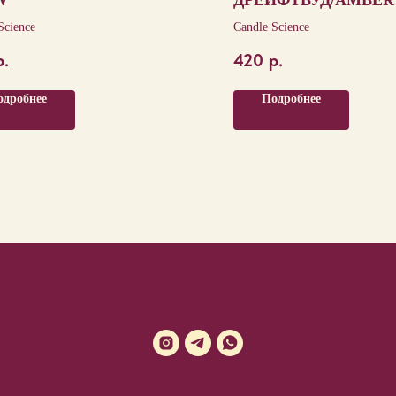
W
ДРЕЙФТВУД/AMBER
DRIFTWOOD
Science
Candle Science
р.
420
р.
одробнее
Подробнее