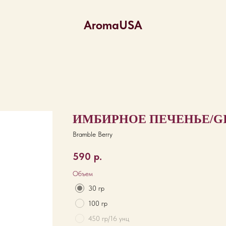
AromaUSA
ИМБИРНОЕ ПЕЧЕНЬЕ/G
Bramble Berry
590
р.
Объем
30 гр
100 гр
450 гр/16 унц