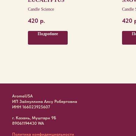
EUCALYPTUS
SNO
Candle Science
Candle 
420
р.
420
Подробнее
П
AromaUSA
ИП Зайнуллина Алсу Робертовна
ИНН 166023925607
г. Казань, Муштари 9Б
89061194430 WA
Политика конфиденциальности