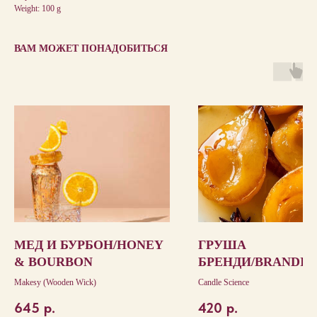
Weight: 100 g
ВАМ МОЖЕТ ПОНАДОБИТЬСЯ
МЕД И БУРБОН/HONEY
ГРУША
& BOURBON
БРЕНДИ/BRANDIE
PEAR
Makesy (Wooden Wick)
Candle Science
645
р.
420
р.