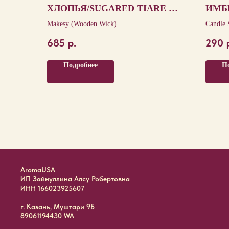
ХЛОПЬЯ/SUGARED TIARE &
ИМБ
CREAMY OATS
SAF
Makesy (Wooden Wick)
Candle 
685
р.
290
Подробнее
П
AromaUSA
ИП Зайнуллина Алсу Робертовна
ИНН 166023925607
г. Казань, Муштари 9Б
89061194430 WA