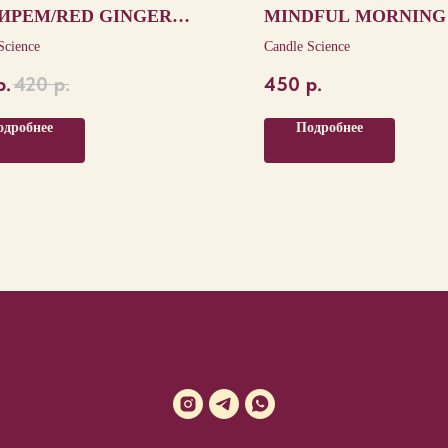
ИРЕМ/RED GINGER
MINDFUL MORNING
FRON
Science
Candle Science
р.
420
р.
450
р.
одробнее
Подробнее