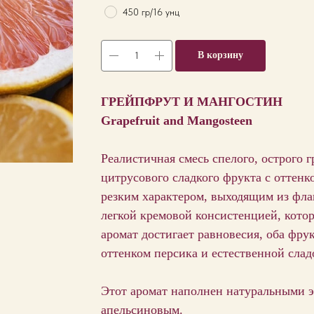
450 гр/16 унц
В корзину
ГРЕЙПФРУТ И МАНГОСТИН
Grapefruit and Mangosteen
Реалистичная смесь спелого, острого 
цитрусового сладкого фрукта с оттенк
резким характером, выходящим из флак
легкой кремовой консистенцией, котор
аромат достигает равновесия, оба фру
оттенком персика и естественной слад
Этот аромат наполнен натуральными 
апельсиновым.