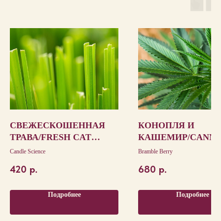
СВЕЖЕСКОШЕННАЯ
КОНОПЛЯ И
ТРАВА/FRESH CAT
КАШЕМИР/CANNA
GRASS
CASHMERE
Candle Science
Bramble Berry
420
р.
680
р.
Подробнее
Подробнее