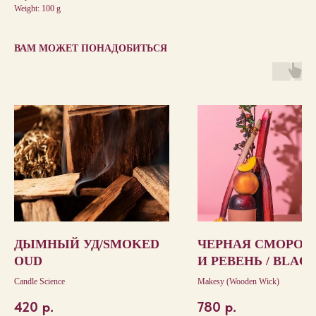
Weight: 100 g
ВАМ МОЖЕТ ПОНАДОБИТЬСЯ
ДЫМНЫЙ УД/SMOKED
ЧЕРНАЯ СМОРОД
OUD
И РЕВЕНЬ / BLAC
CURRANT & RHU
Candle Science
Makesy (Wooden Wick)
420
р.
780
р.