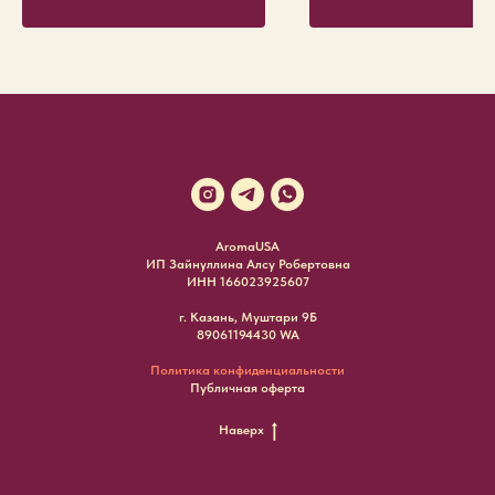
AromaUSA
ИП Зайнуллина Алсу Робертовна
ИНН 166023925607
г. Казань, Муштари 9Б
89061194430 WA
Политика конфиденциальности
Публичная оферта
Наверх