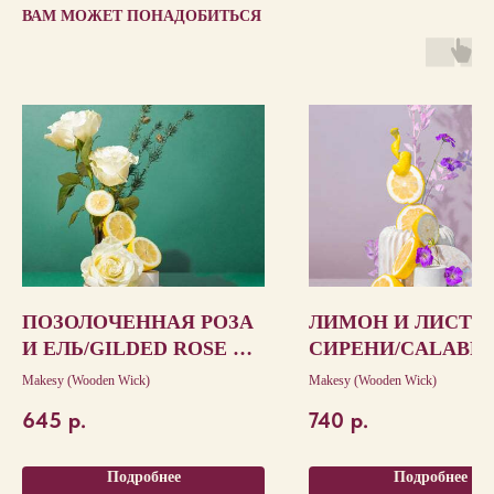
ВАМ МОЖЕТ ПОНАДОБИТЬСЯ
ПОЗОЛОЧЕННАЯ РОЗА
ЛИМОН И ЛИСТЬ
И ЕЛЬ/GILDED ROSE &
СИРЕНИ/CALABRI
SPRUCE
LEMON & LILAC
Makesy (Wooden Wick)
Makesy (Wooden Wick)
LEAVES
645
р.
740
р.
Подробнее
Подробнее