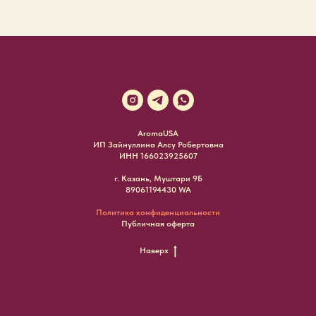
AromaUSA
ИП Зайнуллина Алсу Робертовна
ИНН 166023925607
г. Казань, Муштари 9Б
89061194430 WA
Политика конфиденциальности
Публичная оферта
Наверх