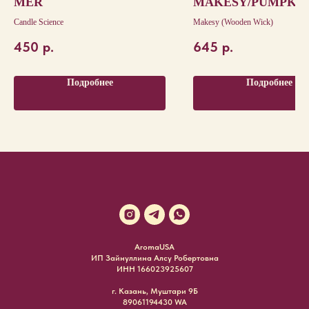
MER
MAKESY/РUMPKIN
PERSIMMON
Candle Science
Makesy (Wooden Wick)
450
р.
645
р.
Подробнее
Подробнее
AromaUSA
ИП Зайнуллина Алсу Робертовна
ИНН 166023925607
г. Казань, Муштари 9Б
89061194430 WA