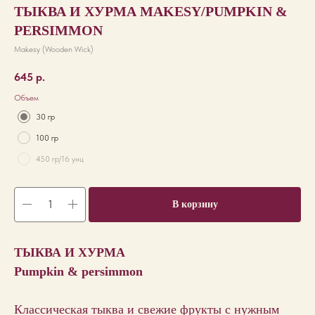
ТЫКВА И ХУРМА MAKESY/РUMPKIN &
PERSIMMON
Makesy (Wooden Wick)
645
р.
Объем
30 гр
100 гр
450 гр/16 унц
В корзину
ТЫКВА И ХУРМА
Рumpkin & persimmon
Классическая тыква и свежие фрукты с нужным