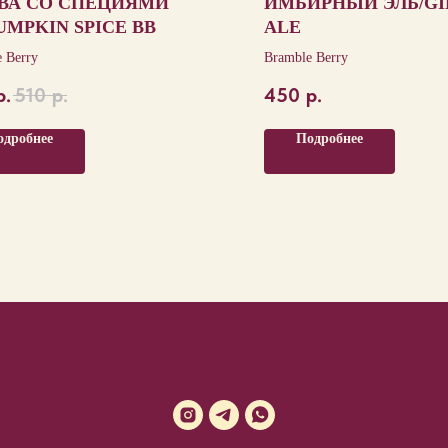
ВА СО СПЕЦИЯМИ
ИМБИРНЫЙ ЭЛЬ/GI
UMPKIN SPICE BB
ALE
 Berry
Bramble Berry
р.
510
р.
450
р.
одробнее
Подробнее