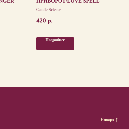
NGER
ПРИВОРОТ/LOVE SPELL
Candle Science
420
р.
Подробнее
Наверх