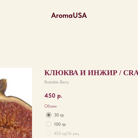
AromaUSA
КЛЮКВА И ИНЖИР / CRA
Bramble Berry
450
р.
Объем
30 гр
100 гр
450 гр/16 унц