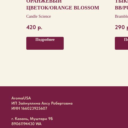
ОРАНЖЕВЫЙ
ТЫК
ЦВЕТОК/ORANGE BLOSSOM
BB/P
Candle Science
Bramble
420
р.
290
Подробнее
П
AromaUSA
ИП Зайнуллина Алсу Робертовна
ИНН 166023925607
г. Казань, Муштари 9Б
89061194430 WA