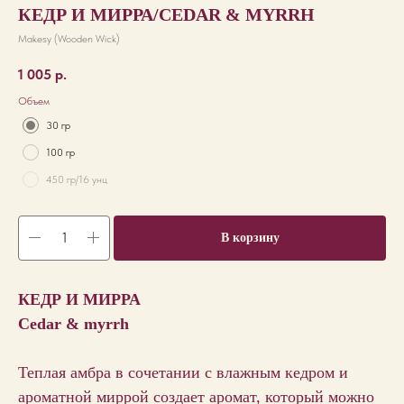
КЕДР И МИРРА/СEDAR & MYRRH
Makesy (Wooden Wick)
1 005
р.
Объем
30 гр
100 гр
450 гр/16 унц
В корзину
КЕДР И МИРРА
Сedar & myrrh
Теплая амбра в сочетании с влажным кедром и
ароматной миррой создает аромат, который можно