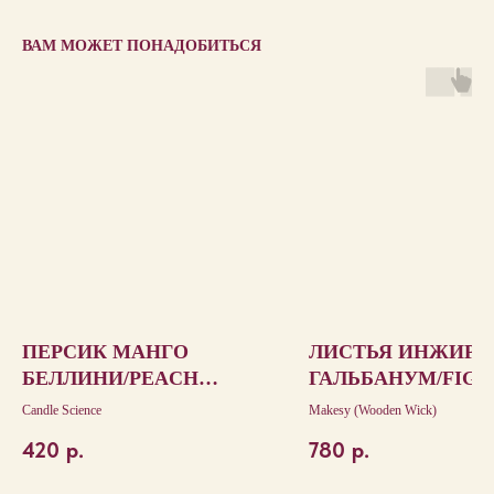
ВАМ МОЖЕТ ПОНАДОБИТЬСЯ
ПЕРСИК МАНГО
ЛИСТЬЯ ИНЖИРА
БЕЛЛИНИ/PEACH
ГАЛЬБАНУМ/FIG 
MANGO BELLINI
& GALBANUM
Candle Science
Makesy (Wooden Wick)
420
р.
780
р.