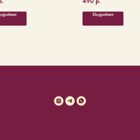
р.
490
р.
одробнее
Подробнее