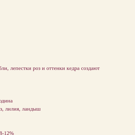
бли, лепестки роз и оттенки кедра создают
одина
з, лилия, ландыш
 8-12%