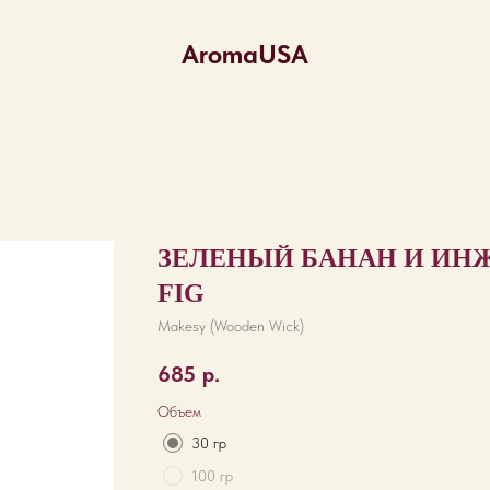
AromaUSA
ЗЕЛЕНЫЙ БАНАН И ИНЖ
FIG
Makesy (Wooden Wick)
685
р.
Объем
30 гр
100 гр