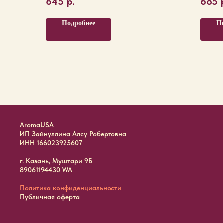
645
р.
685
Подробнее
П
AromaUSA
ИП Зайнуллина Алсу Робертовна
ИНН 166023925607
г. Казань, Муштари 9Б
89061194430 WA
Политика конфиденциальности
Публичная оферта