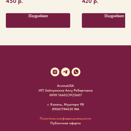
450
р.
420
р.
Подробнее
Подробнее
AromaUSA
ИП Зайнуллина Алсу Робертовна
ИНН 166023925607
г. Казань, Муштари 9Б
89061194430 WA
Политика конфиденциальности
Публичная оферта