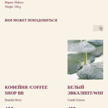
Фирма: Makesy
Weight: 100 g
ВАМ МОЖЕТ ПОНАДОБИТЬСЯ
КОФЕЙНЯ /COFFEE
БЕЛЫЙ
SHOP BB
ЭВКАЛИПТ/WHIT
EUCALYPTUS
Bramble Berry
Candle Science