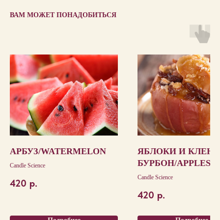
ВАМ МОЖЕТ ПОНАДОБИТЬСЯ
АРБУЗ/WATERMELON
ЯБЛОКИ И КЛЕН
БУРБОН/APPLES 
Candle Science
MAPLE BOURBON
Candle Science
420
р.
420
р.