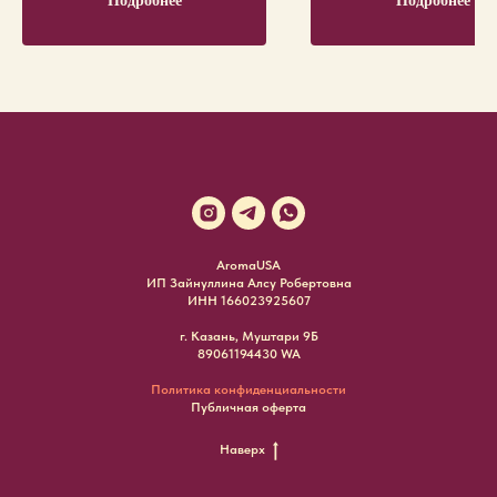
Подробнее
Подробнее
AromaUSA
ИП Зайнуллина Алсу Робертовна
ИНН 166023925607
г. Казань, Муштари 9Б
89061194430 WA
Политика конфиденциальности
Публичная оферта
Наверх