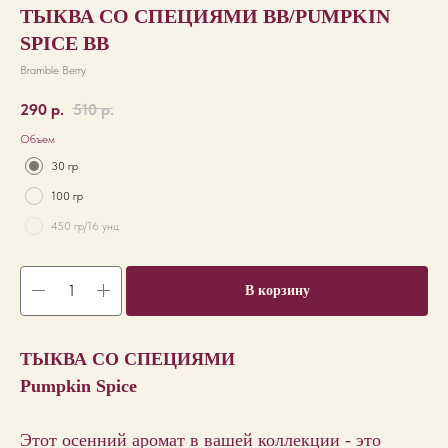
ТЫКВА СО СПЕЦИЯМИ BB/PUMPKIN
SPICE BB
Bramble Berry
290
р.
510
р.
Объем
30 гр
100 гр
450 гр/16 унц
В корзину
ТЫКВА
СО СПЕЦИЯМИ
Pumpkin Spice
Этот осенний аромат в вашей коллекции - это