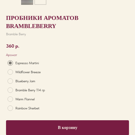
ПРОБНИКИ АРОМАТОВ
BRAMBLEBERRY
Bramble Berry
360
р.
Аромат
Espresso Martini
Wildflower Breeze
Blueberry Jam
Bramble Berry 114 гр
Warm Flannel
Rainbow Sherbet
В корзину