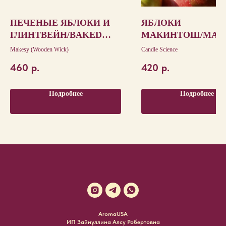
ПЕЧЕНЫЕ ЯБЛОКИ И
ЯБЛОКИ
ГЛИНТВЕЙН/BAKED
МАКИНТОШ/MAC
APPLES & MULLED
SH APPLE
Makesy (Wooden Wick)
Candle Science
SPICE
460
р.
420
р.
Подробнее
Подробнее
AromaUSA
ИП Зайнуллина Алсу Робертовна