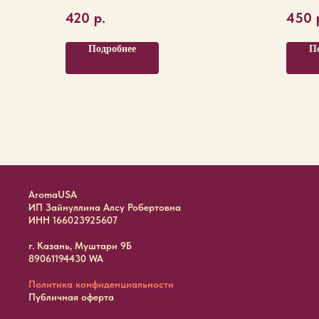
420
р.
450
Подробнее
П
AromaUSA
ИП Зайнуллина Алсу Робертовна
ИНН 166023925607
г. Казань, Муштари 9Б
89061194430 WA
Политика конфиденциальности
Публичная оферта