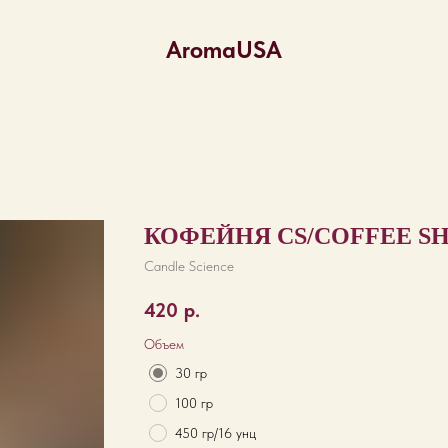
AromaUSA
КОФЕЙНЯ CS/COFFEE SH
Candle Science
420
р.
Объем
30 гр
100 гр
450 гр/16 унц