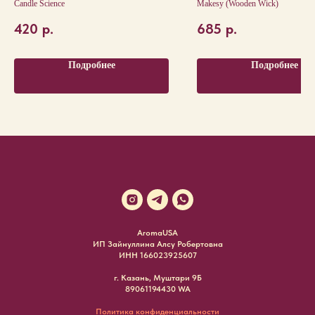
Candle Science
Makesy (Wooden Wick)
& GLAZED MAPLE
420
р.
685
р.
Подробнее
Подробнее
AromaUSA
ИП Зайнуллина Алсу Робертовна
ИНН 166023925607
г. Казань, Муштари 9Б
89061194430 WA
Политика конфиденциальности