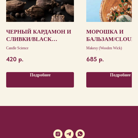
ЧЕРНЫЙ КАРДАМОН И
МОРОШКА И
СЛИВКИ/BLACK
БАЛЬЗАМ/CLOUD
CARDAMOM AND
Y & BALSAM
Candle Science
Makesy (Wooden Wick)
CREAM
420
р.
685
р.
Подробнее
Подробнее