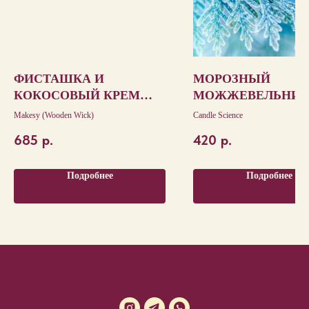
ФИСТАШКА И
МОРОЗНЫЙ
КОКОСОВЫЙ КРЕМ
МОЖЖЕВЕЛЬНИК
/PISTACHIO DREAM &
STED JUNIPER
Makesy (Wooden Wick)
Candle Science
COCONUT CREAM
685
р.
420
р.
Подробнее
Подробнее