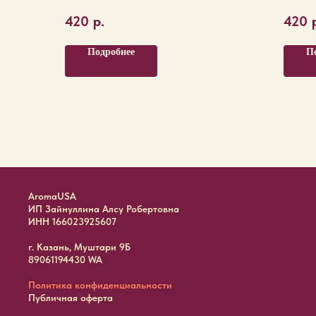
420
р.
420
Подробнее
П
AromaUSA
ИП Зайнуллина Алсу Робертовна
ИНН 166023925607
г. Казань, Муштари 9Б
89061194430 WA
Политика конфиденциальности
Публичная оферта