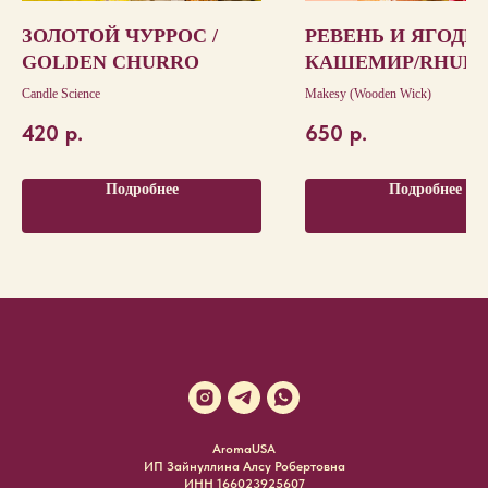
ЗОЛОТОЙ ЧУРРОС /
РЕВЕНЬ И ЯГОДН
GOLDEN CHURRO
КАШЕМИР/RHUBA
BERRY CASHMER
Candle Science
Makesy (Wooden Wick)
420
р.
650
р.
Подробнее
Подробнее
AromaUSA
ИП Зайнуллина Алсу Робертовна
ИНН 166023925607