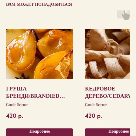
ВАМ МОЖЕТ ПОНАДОБИТЬСЯ
ГРУША
КЕДРОВОЕ
БРЕНДИ/BRANDIED
ДЕРЕВО/CEDARW
PEAR
BLANC
Candle Science
Candle Science
420
р.
420
р.
Подробнее
Подробнее