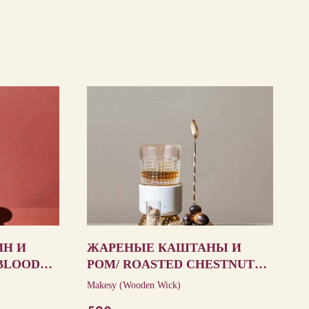
ИН И
ЖАРЕНЫЕ КАШТАНЫ И
BLOOD
РОМ/ ROASTED CHESTNUTS
GAVE
& RUM
Makesy (Wooden Wick)