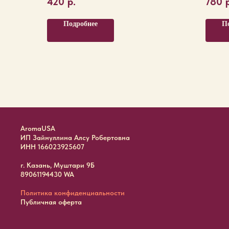
420
р.
780
Подробнее
П
AromaUSA
ИП Зайнуллина Алсу Робертовна
ИНН 166023925607
г. Казань, Муштари 9Б
89061194430 WA
Политика конфиденциальности
Публичная оферта