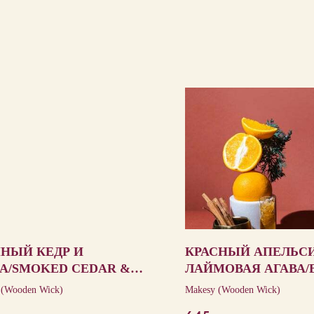
НЫЙ КЕДР И
КРАСНЫЙ АПЕЛЬС
А/SMOKED CEDAR &
ЛАЙМОВАЯ АГАВА/
THER
ORANGE & LIME A
 (Wooden Wick)
Makesy (Wooden Wick)