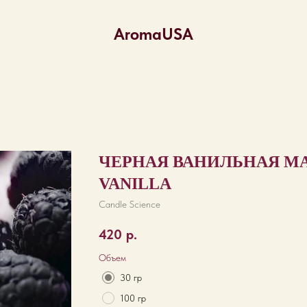
AromaUSA
ЧЕРНАЯ ВАНИЛЬНАЯ МА
VANILLA
Candle Science
420
р.
Объем
30 гр
100 гр