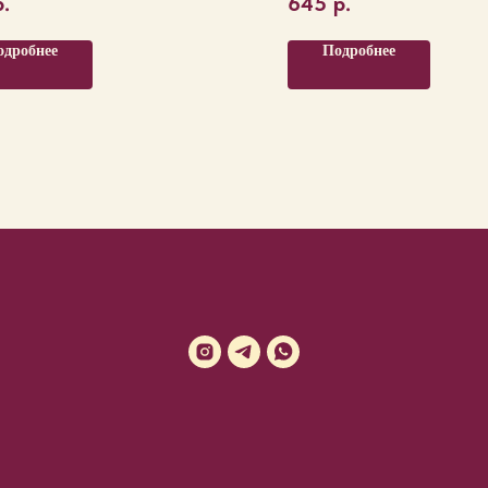
р.
645
р.
одробнее
Подробнее