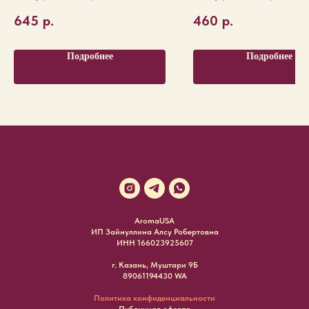
645
р.
460
р.
Подробнее
Подробнее
AromaUSA
ИП Зайнуллина Алсу Робертовна
ИНН 166023925607
г. Казань, Муштари 9Б
89061194430 WA
Политика конфиденциальности
Публичная оферта