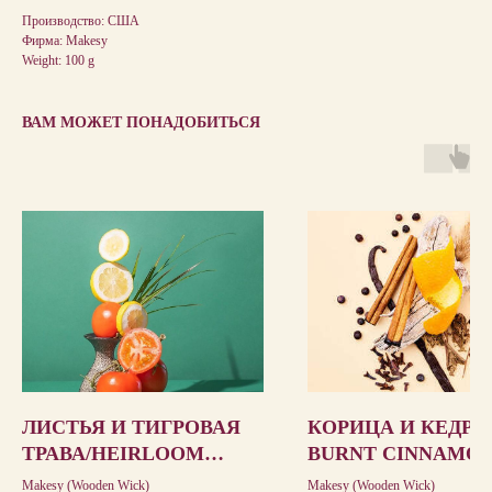
Производство: США
Фирма: Makesy
Weight: 100 g
ВАМ МОЖЕТ ПОНАДОБИТЬСЯ
ЛИСТЬЯ И ТИГРОВАЯ
КОРИЦА И КЕДР /
ТРАВА/HEIRLOOM
BURNT CINNAMON
LEAVES & TIGERGRASS
CEDAR STACK
Makesy (Wooden Wick)
Makesy (Wooden Wick)