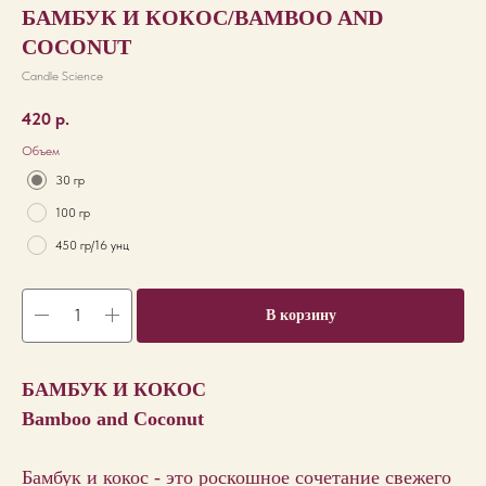
БАМБУК И КОКОС/BAMBOO AND
COCONUT
Candle Science
420
р.
Объем
30 гр
100 гр
450 гр/16 унц
В корзину
БАМБУК И КОКОС
Bamboo and Coconut
Бамбук и кокос - это роскошное сочетание свежего