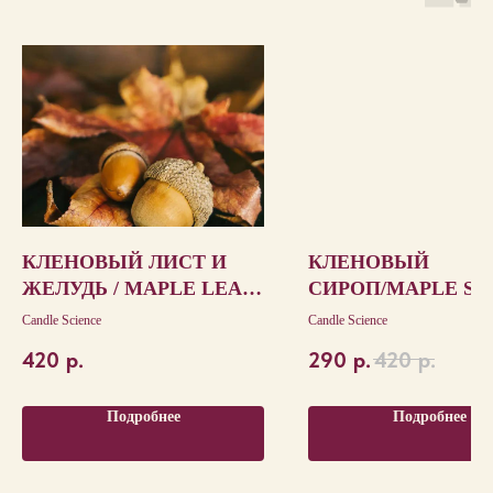
КЛЕНОВЫЙ ЛИСТ И
КЛЕНОВЫЙ
ЖЕЛУДЬ / MAPLE LEAF
СИРОП/MAPLE SU
AND ACORN
Candle Science
Candle Science
420
р.
290
р.
420
р.
Подробнее
Подробнее