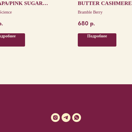
РА/PINK SUGAR
BUTTER CASHMERE
STALS
Science
Bramble Berry
р.
680
р.
одробнее
Подробнее