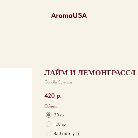
AromaUSA
ЛАЙМ И ЛЕМОНГРАСС/L
Candle Science
420
р.
Объем
30 гр
100 гр
450 гр/16 унц