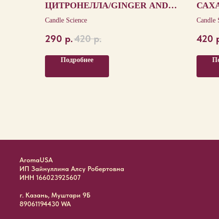
ЦИТРОНЕЛЛА/GINGER AND
САХА
SAFFRON CITRONELLA
CRY
Candle Science
Candle 
290
р.
420
р.
420
Подробнее
П
AromaUSA
ИП Зайнуллина Алсу Робертовна
ИНН 166023925607
г. Казань, Муштари 9Б
89061194430 WA