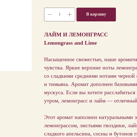
В корзину
ЛАЙМ И ЛЕМОНГРАСС
Lemongrass
and
Lime
Насыщенное свежестью, наше ароматич
чувства. Яркие верхние ноты лемонгра
со сладкими средними нотами черной
и тимьяна. Аромат дополнен базовыми
мускуса. Если вы хотите расслабиться 
утром, лемонграсс и лайм — отличный
Этот аромат наполнен натуральными 
лемонграссом, листьями гвоздики, лайм
сладкого апельсина, сосны и бутонов 