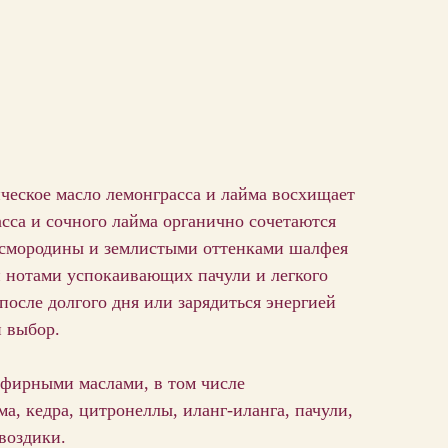
еское масло лемонграсса и лайма восхищает
сса и сочного лайма органично сочетаются
 смородины и землистыми оттенками шалфея
 нотами успокаивающих пачули и легкого
после долгого дня или зарядиться энергией
 выбор.
эфирными маслами, в том числе
а, кедра, цитронеллы, иланг-иланга, пачули,
гвоздики.