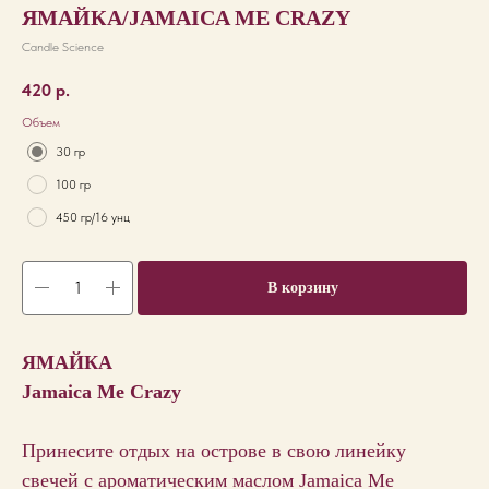
ЯМАЙКА/JAMAICA ME CRAZY
Candle Science
420
р.
Объем
30 гр
100 гр
450 гр/16 унц
В корзину
ЯМАЙКА
Jamaica Me Crazy
Принесите отдых на острове в свою линейку
свечей с ароматическим маслом Jamaica Me