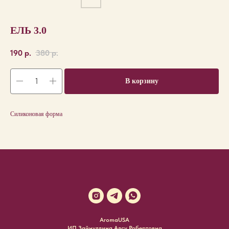
ЕЛЬ 3.0
190
р.
380
р.
В корзину
Силиконовая форма
AromaUSA
ИП Зайнуллина Алсу Робертовна