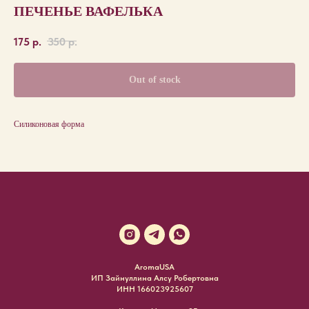
ПЕЧЕНЬЕ ВАФЕЛЬКА
175
р.
350
р.
Out of stock
Силиконовая форма
AromaUSA
ИП Зайнуллина Алсу Робертовна
ИНН 166023925607