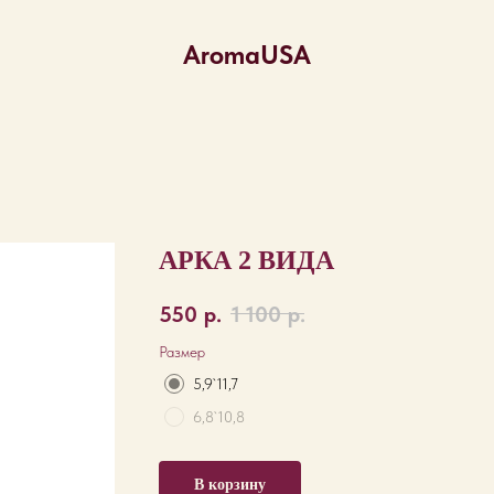
AromaUSA
АРКА 2 ВИДА
550
р.
1 100
р.
Размер
5,9`11,7
6,8`10,8
В корзину