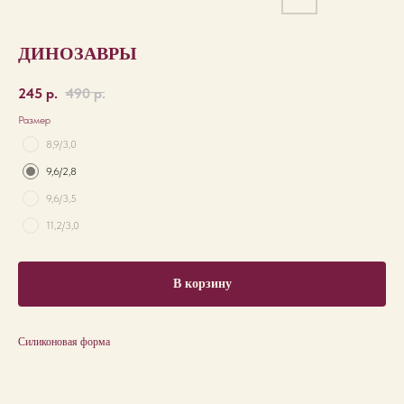
ДИНОЗАВРЫ
245
р.
490
р.
Размер
8,9/3,0
9,6/2,8
9,6/3,5
11,2/3,0
В корзину
Силиконовая форма