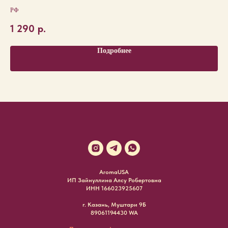
РФ
РФ
1 290
р.
1 
Подробнее
AromaUSA
ИП Зайнуллина Алсу Робертовна
ИНН 166023925607
г. Казань, Муштари 9Б
89061194430 WA