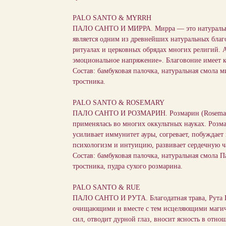
PALO SANTO & MYRRH
ПАЛО САНТО И МИРРА. Мирра — это натуральная
является одним из древнейших натуральных благ
ритуалах и церковных обрядах многих религий. 
эмоциональное напряжение». Благовоние имеет к
Состав: бамбуковая палочка, натуральная смола м
тростника.
PALO SANTO & ROSEMARY
ПАЛО САНТО И РОЗМАРИН. Розмарин (Rosemary)
применялась во многих оккультных науках. Розма
усиливает иммунитет ауры, согревает, побуждает
психологизм и интуицию, развивает сердечную ча
Состав: бамбуковая палочка, натуральная смола П
тростника, пудра сухого розмарина.
PALO SANTO & RUE
ПАЛО САНТО И РУТА. Благодатная трава, Рута Пах
очищающими и вместе с тем исцеляющими магиче
сил, отводит дурной глаз, вносит ясность в от