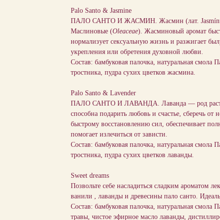
Palo Santo & Jasmine
ПАЛО САНТО И ЖАСМИН. Жасмин (лат. Jasmínum
Маслиновые (
Oleaceae
). Жасминовый аромат быст
нормализует сексуальную жизнь и разжигает был
укрепления или обретения духовной любви.
Состав: бамбуковая палочка, натуральная смола П
тростника, пудра сухих цветков жасмина.
Palo Santo & Lavender
ПАЛО САНТО И ЛАВАНДА. Лаванда — род растени
способна подарить любовь и счастье, сберечь от
быстрому восстановлению сил, обеспечивает пол
помогает излечиться от зависти.
Состав: бамбуковая палочка, натуральная смола П
тростника, пудра сухих цветков лаванды.
Sweet dreams
Позвольте себе насладиться сладким ароматом ле
ванили , лаванды и древесины пало санто. Идеаль
Состав: бамбуковая палочка, натуральная смола 
травы, чистое эфирное масло лаванды, дистиллир