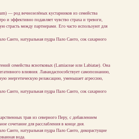
) — род вечнозелёных кустарников из семейства
ро и эффективно подавляет чувство страха и тревоги,
ую страсть между партнерами. Его часто используют для
ало Санто, натуральная пудра Пало Санто, сок сахарного
й семейства яснотковых (Lamiaceae или Labiatae). Она
 негативного влияния. Лавандаспособствует самопознанию,
ную энергетическую релаксацию, уменьшает агрессию,
ало Санто, натуральная пудра Пало Санто, сок сахарного
карственных трав из северного Перу, с добавлением
ное сочетание для расслабления в конце дня.
Пало Санто, натуральная пудра Пало Санто, дикорастущие
ованная вода.