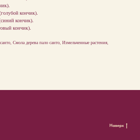
чик).
голубой кончик).
(синий кончик).
товый кончик).
санто, Смола дерева пало санто, Измельченные растения,
Наверх