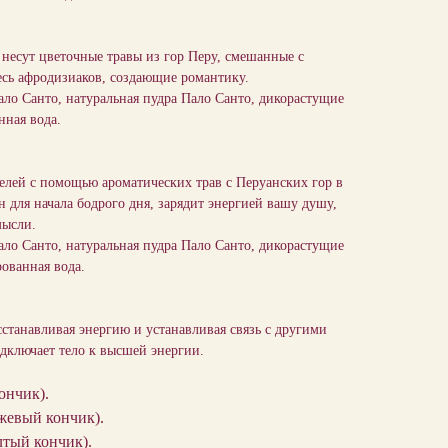
несут цветочные травы из гор Перу, смешанные с
есь афродизиаков, создающие романтику.
Пало Санто, натуральная пудра Пало Санто, дикорастущие
нная вода.
лей с помощью ароматических трав с Перуанских гор в
для начала бодрого дня, зарядит энергией вашу душу,
мысли.
Пало Санто, натуральная пудра Пало Санто, дикорастущие
ованная вода.
сстанавливая энергию и устанавливая связь с другими
дключает тело к высшей энергии.
ончик).
нжевый кончик).
лтый кончик).