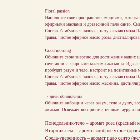
Floral passion
Наполните свое пространство эмоциями, которые 
эфирными маслами и древесиной пало санто. См
Состав: бамбуковая палочка, натуральная смола 
травы, чистое эфирное масло розы, дистиллирова
Good morning
Обновите свою энергию для достижения ваших це
сочетании с эфирными маслами жасмина. Идеален 
пробудит разум и тело, настроит на позитивные 
Состав: бамбуковая палочка, натуральная смола 
травы, чистое эфирное масло жасмина, дистиллир
7 дней обновления
Обновите вибрации через разум, тело и душу, во
людьми. Освежает восприятие, очищает ауру и по
Понедельник-тело – аромат роза (красный к
Вторник-секс – аромат «доброе утро» (ора
Среда-уверенность – аромат пало санто (же