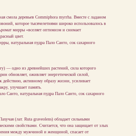
 смола деревьев Commiphora myrrha. Вместе с ладаном
овоний, которое тысячелетиями широко использовалось в
Аромат мирры «вселяет оптимизм и снимает
расный цвет.
ирры, натуральная пудра Пало Санто, сок сахарного
 — одно из древнейших растений, сила которого
рин обновляет, оживляет энергетической силой,
 к действию, активному образу жизни, усиливает
кру, улучшает память.
ало Санто, натуральная пудра Пало Санто, сок сахарного
учая (лат. Ruta graveolens) обладает сильными
скими свойствами. Считается, что она защищает от злых
ношения между мужчиной и женщиной, спасает от