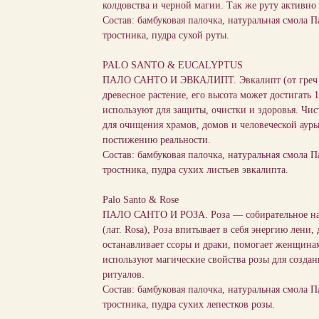
колдовства и черной магии. Так же руту активно
Состав: бамбуковая палочка, натуральная смола П
тростника, пудра сухой руты.
PALO SANTO & EUCALYPTUS
ПАЛО САНТО И ЭВКАЛИПТ. Эвкалипт (от греч «с
древесное растение, его высота может достигать 
используют для защиты, очистки и здоровья. Чис
для очищения храмов, домов и человеческой аур
постижению реальности.
Состав: бамбуковая палочка, натуральная смола П
тростника, пудра сухих листьев эвкалипта.
Palo Santo & Rose
ПАЛО САНТО И РОЗА. Роза — собирательное наз
(лат. Rosa), Роза впитывает в себя энергию лени,
останавливает ссоры и драки, помогает женщинам
используют магические свойства розы для созда
ритуалов.
Состав: бамбуковая палочка, натуральная смола П
тростника, пудра сухих лепестков розы.