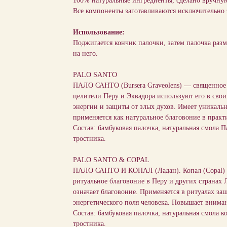
100% натуральные ингредиенты, сделано вручну
Все компоненты заготавливаются исключительно
Использование:
Поджигается кончик палочки, затем палочка раз
на него. ⠀
PALO SANTO
ПАЛО САНТО (Bursera Graveolens) — священное 
целители Перу и Эквадора используют его в свои
энергии и защиты от злых духов. Имеет уникаль
применяется как натуральное благовоние в практ
Состав: бамбуковая палочка, натуральная смола П
тростника.
PALO SANTO & COPAL
ПАЛО САНТО И КОПАЛ (Ладан). Копал (Copal) —
ритуальное благовоние в Перу и других странах Л
означает благовоние. Применяется в ритуалах за
энергетического поля человека. Повышает внима
Состав: бамбуковая палочка, натуральная смола к
тростника.