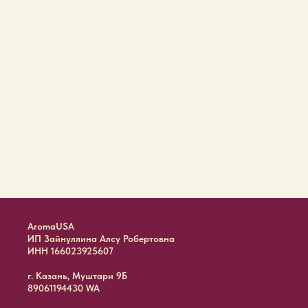
AromaUSA
ИП Зайнуллина Алсу Робертовна
ИНН 166023925607
г. Казань, Муштари 9Б
89061194430 WA