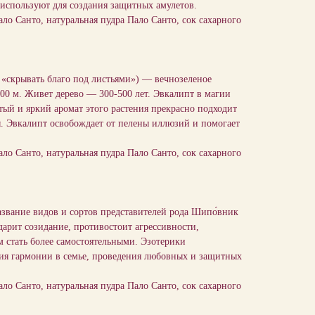
 используют для создания защитных амулетов.
ало Санто, натуральная пудра Пало Санто, сок сахарного
крывать благо под листьями») — вечнозеленое
100 м. Живет дерево — 300-500 лет. Эвкалипт в магии
тый и яркий аромат этого растения прекрасно подходит
ы. Эвкалипт освобождает от пелены иллюзий и помогает
ало Санто, натуральная пудра Пало Санто, сок сахарного
вание видов и сортов представителей рода Шипо́вник
 дарит созидание, противостоит агрессивности,
 стать более самостоятельными. Эзотерики
ния гармонии в семье, проведения любовных и защитных
ало Санто, натуральная пудра Пало Санто, сок сахарного