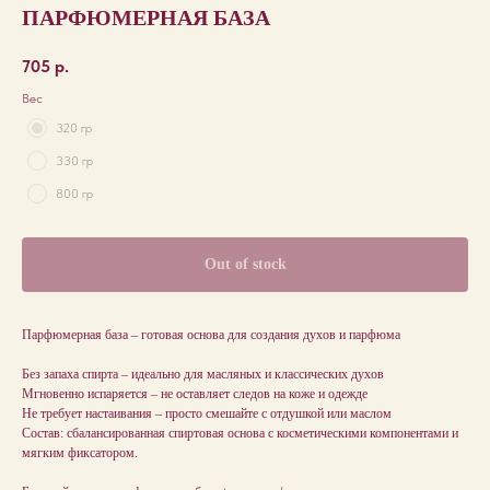
ПАРФЮМЕРНАЯ БАЗА
705
р.
Вес
320 гр
330 гр
800 гр
Out of stock
Парфюмерная база – готовая основа для создания духов и парфюма
Без запаха спирта – идеально для масляных и классических духов
Мгновенно испаряется – не оставляет следов на коже и одежде
Не требует настаивания – просто смешайте с отдушкой или маслом
Состав: сбалансированная спиртовая основа с косметическими компонентами и
мягким фиксатором.