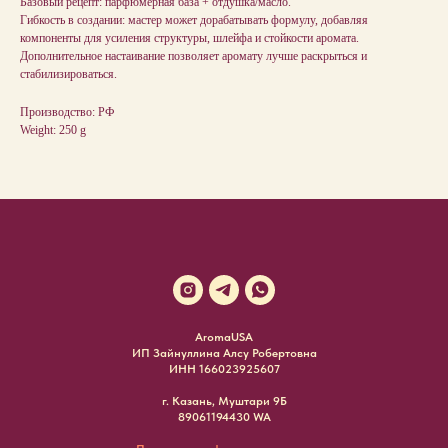
Базовый рецепт: парфюмерная база + отдушка/масло.
Гибкость в создании: мастер может дорабатывать формулу, добавляя
компоненты для усиления структуры, шлейфа и стойкости аромата.
Дополнительное настаивание позволяет аромату лучше раскрыться и
стабилизироваться.
Производство: РФ
Weight: 250 g
AromaUSA
ИП Зайнуллина Алсу Робертовна
ИНН 166023925607
г. Казань, Муштари 9Б
89061194430 WA