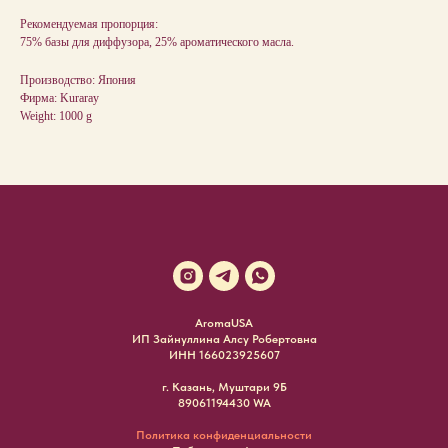
Рекомендуемая пропорция:
75% базы для диффузора, 25% ароматического масла.
Производство: Япония
Фирма: Kuraray
Weight: 1000 g
AromaUSA
ИП Зайнуллина Алсу Робертовна
ИНН 166023925607
г. Казань, Муштари 9Б
89061194430 WA
Политика конфиденциальности