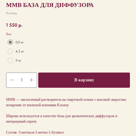
MMB БАЗА ДЛЯ ДИФФУЗОРА
Kuraray
1 550
р.
Вес
0,9 кг
4,5 кг
9 кг
В корзину
MMB — экологичный растворитель на спиртовой основе с высокой скоростью
испарения от японской компании Kuraray
Широко используется в качестве базы для ароматических диффузоров и
интерьерный спреев
Состав: 3-метокси-3-метил-1-бутанол